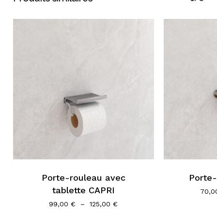
Porte-rouleau avec
Porte
tablette CAPRI
70,
Plage
99,00
€
–
125,00
€
de