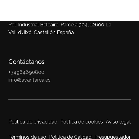
prix :
99,00 €
à
125,00 €
Pol. Industrial Belcaire. Parcela 304, 12600 La
Vall d’Uixó, Castellón España
Contáctanos
+34964690800
info@avantarea.es
Política de privacidad
Política de cookies
Aviso legal
Términos de uso
Política de Calidad
Presupuestador