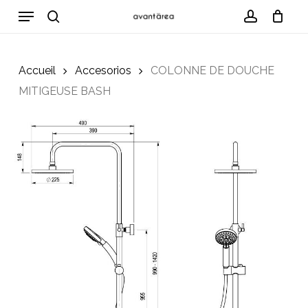
Skip
Menu
to
search
account
Cart
Close
Cart
main
content
Accueil
Accesorios
COLONNE DE DOUCHE
MITIGEUSE BASH