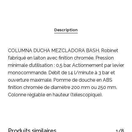
Description
COLUMNA DUCHA MEZCLADORA BASH. Robinet
fabriqué en laiton avec finition chromée. Pression
Votre panier est vide.
minimale d’utilisation : 0,5 bar. Actionnement par levier
monocommande. Débit de 14 l/minute à 3 bar et
ouverture maximale. Pomme de douche en ABS
Go To Shop
finition chromée de diamètre 200 mm ou 250 mm.
Colonne réglable en hauteur (télescopique).
Produits similaires
1/8