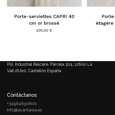
Porte-serviettes CAPRI 40
Porte
cm or brossé
étagère
205,00
€
Pol. Industrial Belcaire. Parcela 304, 12600 La
Vall d’Uixó, Castellón España
Contáctanos
+34964690800
info@avantarea.es