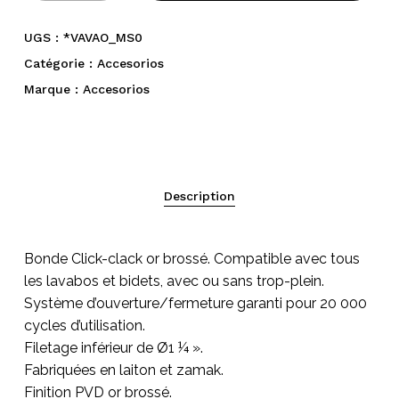
UGS :
*VAVAO_MS0
Catégorie :
Accesorios
Marque :
Accesorios
Description
Bonde Click-clack or brossé. Compatible avec tous
Votre panier est vide.
les lavabos et bidets, avec ou sans trop-plein.
Système d’ouverture/fermeture garanti pour 20 000
Go To Shop
cycles d’utilisation.
Filetage inférieur de Ø1 ¼ ».
Fabriquées en laiton et zamak.
Finition PVD or brossé.