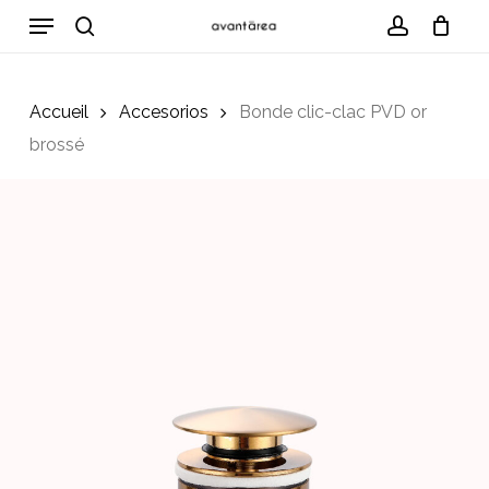
Skip
Menu
to
search
account
Cart
Close
Cart
main
content
Accueil
Accesorios
Bonde clic-clac PVD or
brossé