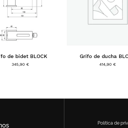
ifo de bidet BLOCK
Grifo de ducha BL
345,90
€
414,90
€
Política de pr
nos