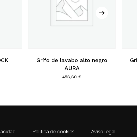
OCK
Grifo de lavabo alto negro
Gr
AURA
458,80
€
ivacidad
Política de cookies
Aviso legal