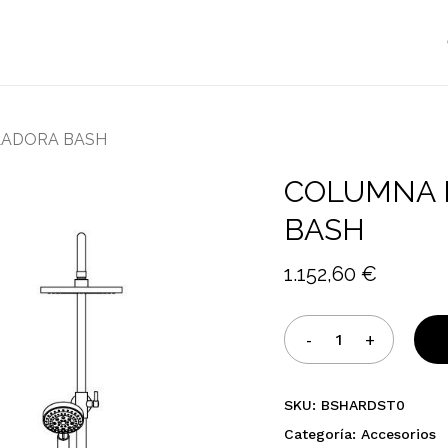
Cart
LADORA BASH
COLUMNA 
BASH
1.152,60
€
SKU:
BSHARDST0
Categoría:
Accesorios