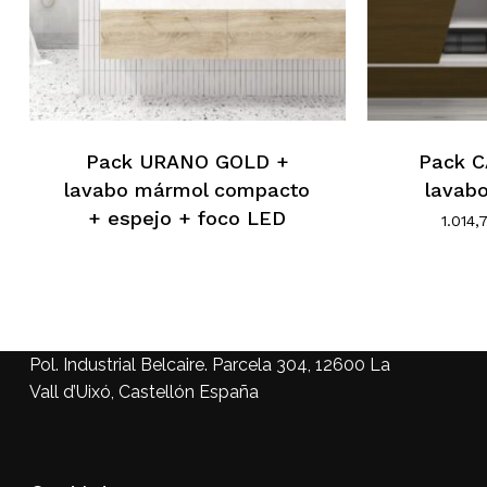
Pack URANO GOLD +
Pack 
lavabo mármol compacto
lavab
+ espejo + foco LED
1.014
Pol. Industrial Belcaire. Parcela 304, 12600 La
Vall d’Uixó, Castellón España