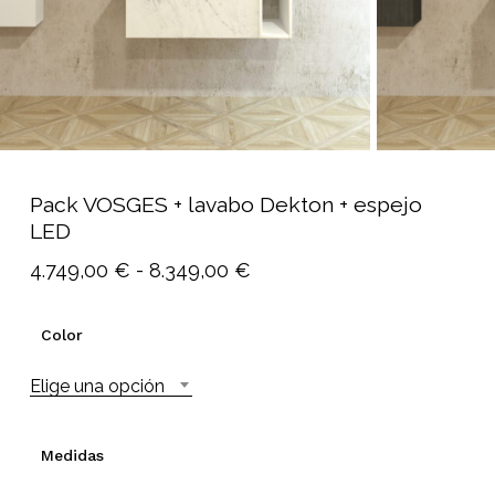
Pack VOSGES + lavabo Dekton + espejo
LED
Rango
4.749,00
€
-
8.349,00
€
de
precios:
Color
desde
Elige una opción
4.749,00 €
hasta
8.349,00 €
Medidas