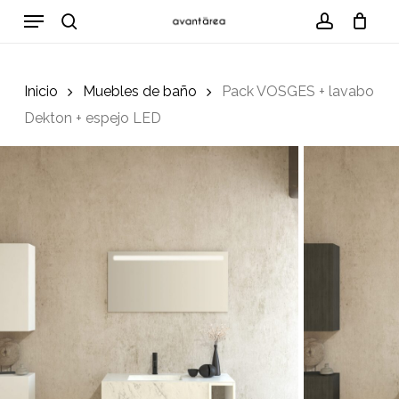
Skip
Menu
to
search
account
Cart
Close
Cart
main
content
Inicio
Muebles de baño
Pack VOSGES + lavabo
Dekton + espejo LED