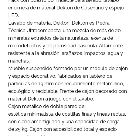
Pack compuesto por mueble para lavabo, lavabo
encimera de material Dekton de Cosentino y espejo
LED.
Lavabo de material Dekton. Dekton es Piedra
No hay productos en el
Técnica Ultracompacta, una mezcla de más de 20
minerales extraídos de la naturaleza, exenta de
carrito.
microdefectos y de porosidad casi nula. Altamente
resistente a la abrasión, arañazos, impactos, agua y
Go To Shop
manchas.
Mueble suspendido formado por un módulo de cajón
y espacio decorativo, fabricados en tablero de
partículas de 19 mm con recubrimiento melamínico,
ecológico y reciclable. Frente de cajón decorado con
material Dekton a juego con el lavabo.
Cajón metálico de doble pared de
estética minimalista, de costillas finas y líneas rectas,
con cierre amortiguado y una capacidad de carga
de 25 kg. Cajón con accesibilidad total y espacio