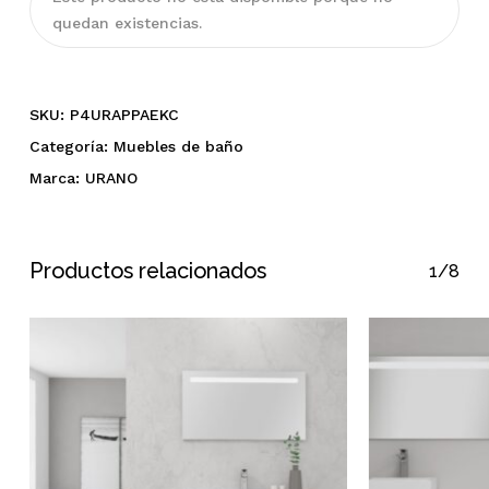
quedan existencias.
No hay productos en el
SKU:
P4URAPPAEKC
Categoría:
Muebles de baño
carrito.
Marca:
URANO
Go To Shop
Productos relacionados
1/8