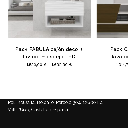
Pack FABULA cajón deco +
Pack 
lavabo + espejo LED
lavab
Rango
1.533,00
€
-
1.692,90
€
1.014
de
precios:
desde
1.533,00 €
hasta
1.692,90 €
Pol. Industrial Belcaire. Parcela 304, 12600 La
Vall d’Uixó, Castellón España