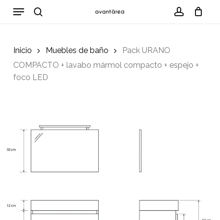
Skip
Menu
to
search
account
Cart
Close
Cart
main
content
Inicio
Muebles de baño
Pack URANO
COMPACTO + lavabo mármol compacto + espejo +
foco LED