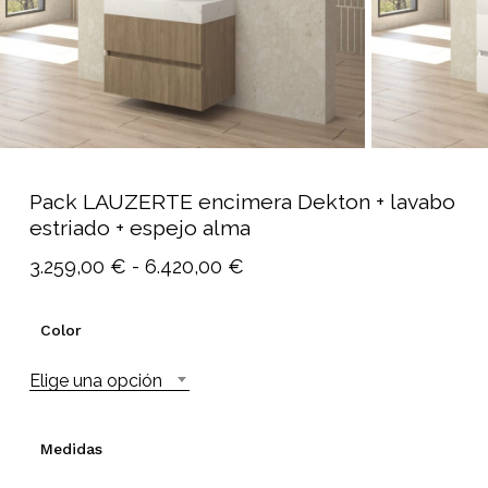
Pack LAUZERTE encimera Dekton + lavabo
estriado + espejo alma
Rango
3.259,00
€
-
6.420,00
€
de
precios:
Color
desde
Elige una opción
3.259,00 €
hasta
6.420,00 €
Medidas