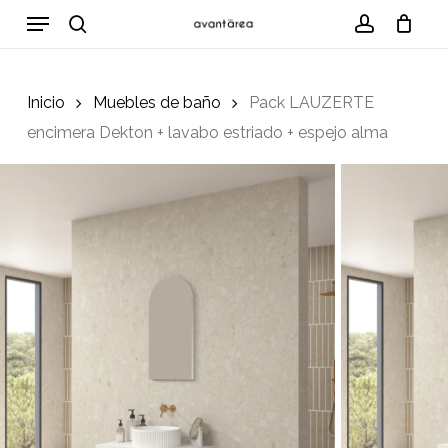
Skip
Menu
to
search
account
Cart
Close
Cart
main
content
Inicio
Muebles de baño
Pack LAUZERTE
encimera Dekton + lavabo estriado + espejo alma