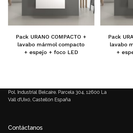
Pack URANO COMPACTO +
Pack UR
lavabo mármol compacto
lavabo 
+ espejo + foco LED
+ esp
Pol. Industrial Belcaire. Parcela 304, 12600 La
Vall d’Uixó, Castellón España
Contáctanos