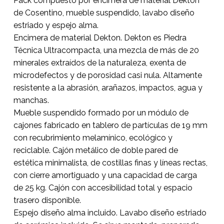
Pack compuesto por encimera de material Dekton
de Cosentino, mueble suspendido, lavabo diseño
estriado y espejo alma.
Encimera de material Dekton. Dekton es Piedra
No hay productos en el
Técnica Ultracompacta, una mezcla de más de 20
carrito.
minerales extraídos de la naturaleza, exenta de
microdefectos y de porosidad casi nula. Altamente
resistente a la abrasión, arañazos, impactos, agua y
Go To Shop
manchas.
Mueble suspendido formado por un módulo de
cajones fabricado en tablero de partículas de 19 mm
con recubrimiento melamínico, ecológico y
reciclable. Cajón metálico de doble pared de
estética minimalista, de costillas finas y líneas rectas,
con cierre amortiguado y una capacidad de carga
de 25 kg. Cajón con accesibilidad total y espacio
trasero disponible.
Espejo diseño alma incluido. Lavabo diseño estriado