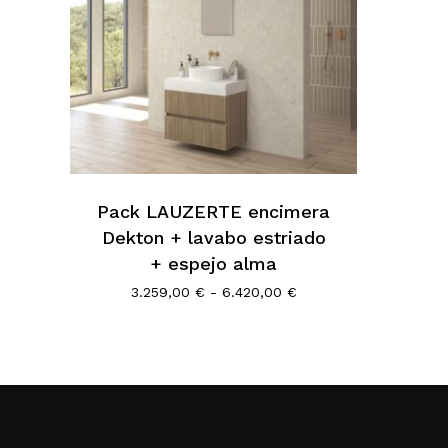
Este
producto
tiene
múltiples
Pack LAUZERTE encimera
variantes.
Dekton + lavabo estriado
Las
+ espejo alma
opciones
se
Rango
3.259,00
€
-
6.420,00
€
de
pueden
precios:
elegir
desde
3.259,00 €
en
hasta
la
6.420,00 €
página
de