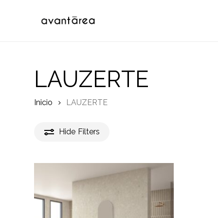
Skip
to
main
content
LAUZERTE
Inicio
LAUZERTE
Hide
Filters