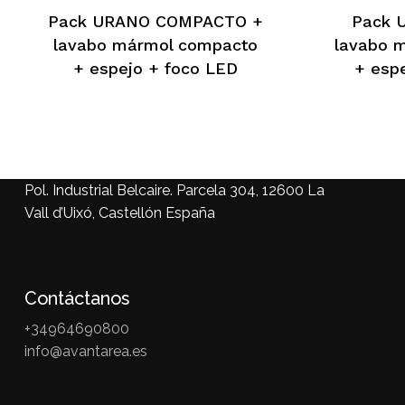
Pack URANO COMPACTO +
Pack 
lavabo mármol compacto
lavabo 
+ espejo + foco LED
+ esp
Pol. Industrial Belcaire. Parcela 304, 12600 La
Vall d’Uixó, Castellón España
Contáctanos
+34964690800
info@avantarea.es