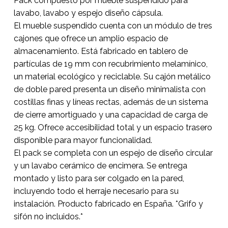
Pack compuesto por mueble suspendido para
lavabo, lavabo y espejo diseño cápsula.
No hay productos en el
El mueble suspendido cuenta con un módulo de tres
carrito.
cajones que ofrece un amplio espacio de
almacenamiento. Está fabricado en tablero de
partículas de 19 mm con recubrimiento melamínico,
Go To Shop
un material ecológico y reciclable. Su cajón metálico
de doble pared presenta un diseño minimalista con
costillas finas y líneas rectas, además de un sistema
de cierre amortiguado y una capacidad de carga de
25 kg. Ofrece accesibilidad total y un espacio trasero
disponible para mayor funcionalidad.
El pack se completa con un espejo de diseño circular
y un lavabo cerámico de encimera. Se entrega
montado y listo para ser colgado en la pared,
incluyendo todo el herraje necesario para su
instalación. Producto fabricado en España. *Grifo y
sifón no incluidos.*