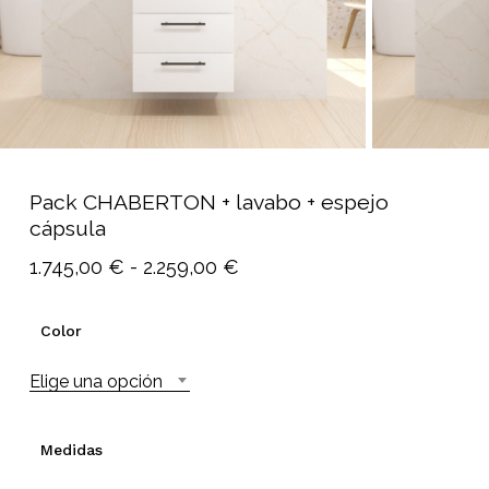
Pack CHABERTON + lavabo + espejo
cápsula
Rango
1.745,00
€
-
2.259,00
€
de
precios:
Color
desde
Elige una opción
1.745,00 €
hasta
2.259,00 €
Medidas