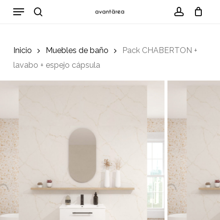
Skip
Menu
to
search
account
Cart
Close
Cart
main
content
Inicio
Muebles de baño
Pack CHABERTON +
lavabo + espejo cápsula