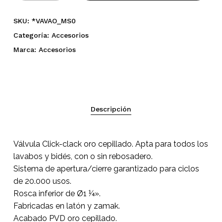
SKU:
*VAVAO_MS0
Categoría:
Accesorios
Marca:
Accesorios
Descripción
No hay productos en el
Válvula Click-clack oro cepillado. Apta para todos los
carrito.
lavabos y bidés, con o sin rebosadero.
Sistema de apertura/cierre garantizado para ciclos
Go To Shop
de 20.000 usos.
Rosca inferior de Ø1 ¼».
Fabricadas en latón y zamak.
Acabado PVD oro cepillado.