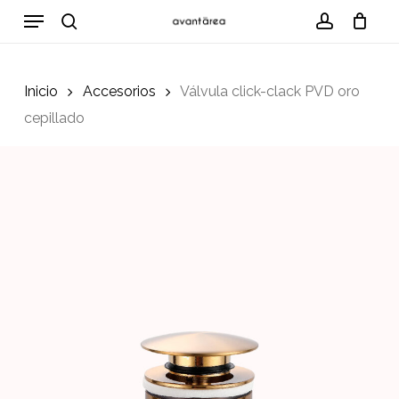
Skip
Menu
to
search
account
Cart
Close
Cart
main
content
Inicio
Accesorios
Válvula click-clack PVD oro
cepillado