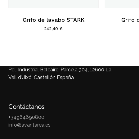
Grifo de lavabo STARK
Grifo
242,40
€
Pol. Industrial Belcaire. Parcela 304, 12600 La
Vall d’Uixó, Castellón España
Contáctanos
+34964690800
info@avantarea.es