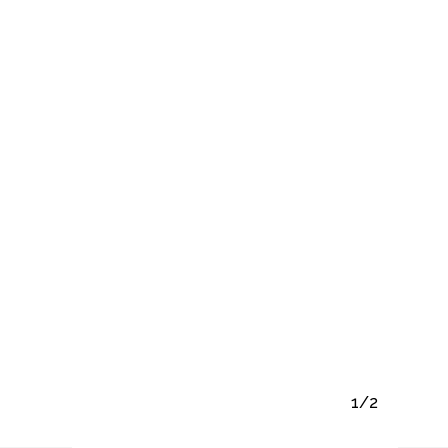
ay productos en el carrito.
Go To Shop
1/2