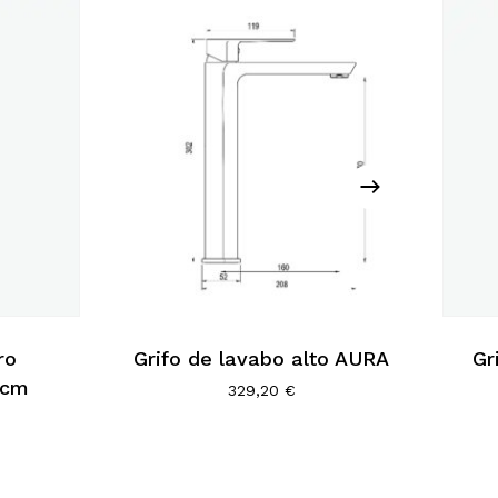
ro
Grifo de lavabo alto AURA
Gr
 cm
329,20
€