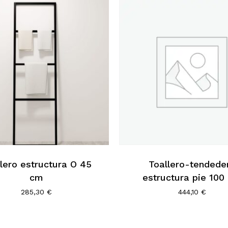
lero estructura O 45
Toallero-tendede
cm
estructura pie 100
285,30
€
444,10
€