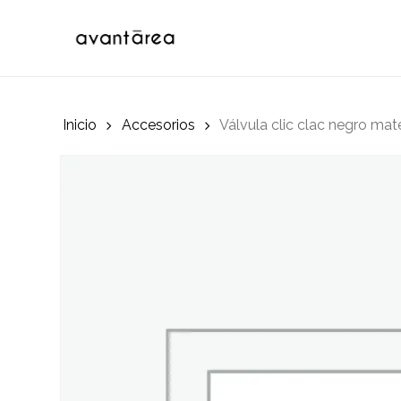
Skip
to
main
content
Inicio
Accesorios
Válvula clic clac negro mat