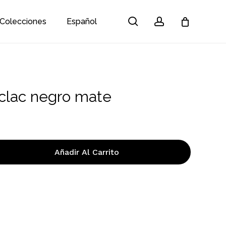
search
account
Colecciones
Español
Close
Cart
c clac negro mate
Añadir Al Carrito