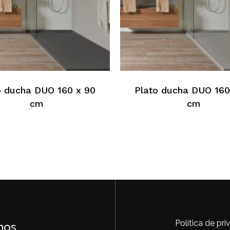
Este
o
producto
tiene
s
múltiples
o ducha DUO 160 x 90
Plato ducha DUO 160
.
variantes.
cm
cm
Las
s
opciones
se
pueden
elegir
en
la
página
de
o
producto
Política de pr
nos