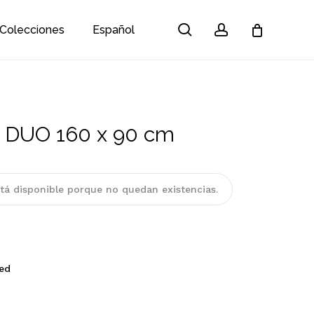
search
account
Colecciones
Español
Close
Cart
a DUO 160 x 90 cm
tá disponible porque no quedan existencias.
ed