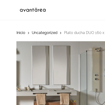
Skip
to
main
content
Inicio
Uncategorized
Plato ducha DUO 160 x