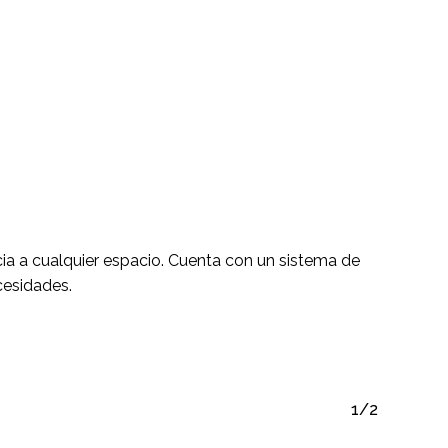
ay productos en el carrito.
Go To Shop
cia a cualquier espacio. Cuenta con un sistema de
cesidades.
1/2