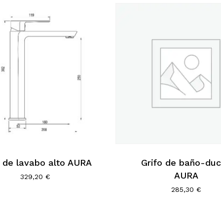
o de lavabo alto AURA
Grifo de baño-du
AURA
329,20
€
285,30
€