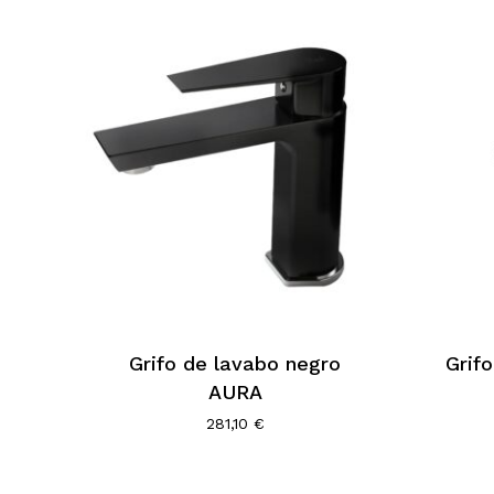
Grifo de lavabo negro
Grif
AURA
281,10
€