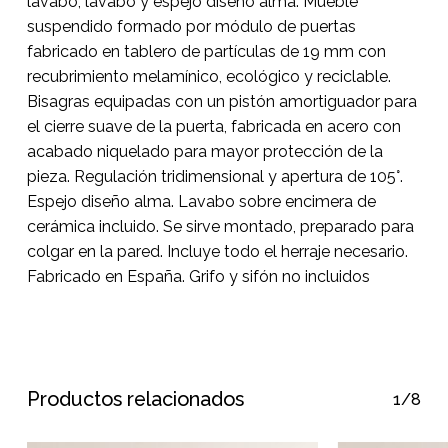
carrito.
lavabo, lavabo y espejo diseño alma. Mueble
suspendido formado por módulo de puertas
fabricado en tablero de partículas de 19 mm con
Go To Shop
recubrimiento melamínico, ecológico y reciclable.
Bisagras equipadas con un pistón amortiguador para
el cierre suave de la puerta, fabricada en acero con
acabado niquelado para mayor protección de la
pieza. Regulación tridimensional y apertura de 105°.
Espejo diseño alma. Lavabo sobre encimera de
cerámica incluido. Se sirve montado, preparado para
colgar en la pared. Incluye todo el herraje necesario.
Fabricado en España. Grifo y sifón no incluidos
Productos relacionados
1/8