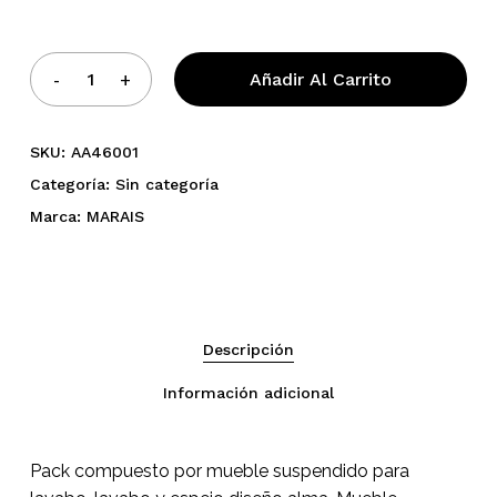
Añadir Al Carrito
SKU:
AA46001
Categoría:
Sin categoría
Marca:
MARAIS
Descripción
Información adicional
No hay productos en el
Pack compuesto por mueble suspendido para