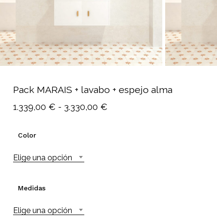
Pack MARAIS + lavabo + espejo alma
Rango
1.339,00
€
-
3.330,00
€
de
precios:
Color
desde
Elige una opción
1.339,00 €
hasta
3.330,00 €
Medidas
Elige una opción