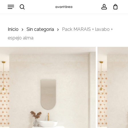
Skip
Menu
to
search
account
Cart
Close
Cart
main
content
Inicio
Sin categoría
Pack MARAIS + lavabo +
espejo alma