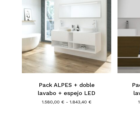
Este
Este
producto
product
tiene
tiene
múltiples
múltiple
Pack ALPES + doble
Pa
variantes.
variantes
lavabo + espejo LED
la
Las
Las
opciones
opcione
Rango
1.580,00
€
-
1.843,40
€
de
se
se
precios:
pueden
pueden
desde
1.580,00 €
elegir
elegir
hasta
en
en
1.843,40 €