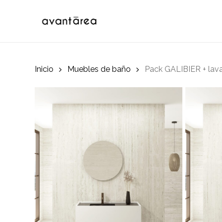
Skip
to
main
content
Inicio
Muebles de baño
Pack GALIBIER + lava