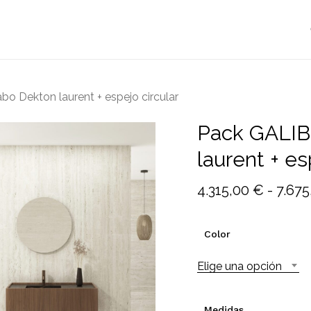
Cart
bo Dekton laurent + espejo circular
Pack GALIB
laurent + es
4.315,00
€
-
7.67
Color
Elige una opción
Medidas