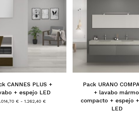
Este
o
producto
tiene
s
múltiples
ck CANNES PLUS +
Pack URANO COMP
.
variantes.
vabo + espejo LED
+ lavabo mármo
Las
compacto + espejo +
s
opciones
Rango
1.014,70
€
-
1.262,40
€
de
LED
se
precios:
pueden
desde
1.014,70 €
elegir
hasta
en
1.262,40 €