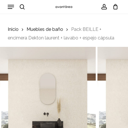
Skip
Menu
to
search
account
Cart
Close
Cart
main
content
Inicio
Muebles de baño
Pack BEILLE +
encimera Dekton laurent + lavabo + espejo cápsula