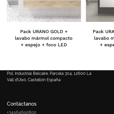
Pack URANO GOLD +
Pack UR
lavabo mármol compacto
lavabo 
+ espejo + foco LED
+ esp
Pol. Industrial Belcaire. Parcela 304, 12600 La
Vall d’Uixó, Castellón España
Contáctanos
+34964690800