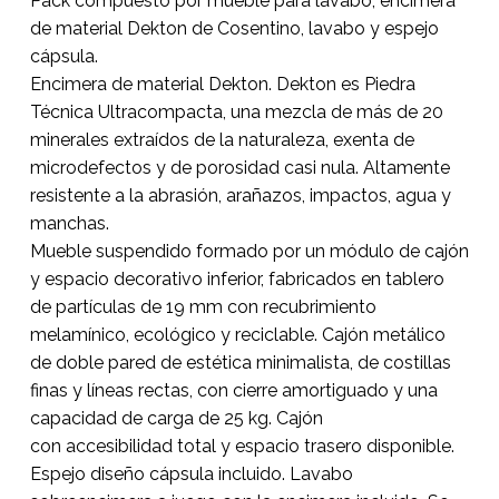
Pack compuesto por mueble para lavabo, encimera
de material Dekton de Cosentino, lavabo y espejo
cápsula.
No hay productos en el
Encimera de material Dekton. Dekton es Piedra
Técnica Ultracompacta, una mezcla de más de 20
carrito.
minerales extraídos de la naturaleza, exenta de
microdefectos y de porosidad casi nula. Altamente
Go To Shop
resistente a la abrasión, arañazos, impactos, agua y
manchas.
Mueble suspendido formado por un módulo de cajón
y espacio decorativo inferior, fabricados en tablero
de partículas de 19 mm con recubrimiento
melamínico, ecológico y reciclable. Cajón metálico
de doble pared de estética minimalista, de costillas
finas y líneas rectas, con cierre amortiguado y una
capacidad de carga de 25 kg. Cajón
con accesibilidad total y espacio trasero disponible.
Espejo diseño cápsula incluido. Lavabo