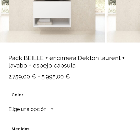
Pack BEILLE + encimera Dekton laurent +
lavabo + espejo cápsula
Rango
2.759,00
€
-
5.995,00
€
de
precios:
Color
desde
Elige una opción
2.759,00 €
hasta
5.995,00 €
Medidas