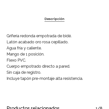
Descripción
Grifería redonda empotrada de bidé.
Latón acabado oro rosa cepillado.
Agua fría y caliente.
No hay productos en el
Mango de 1 posición.
Flexo PVC.
carrito.
Cuerpo empotrado directo a pared.
Sin caja de registro.
Go To Shop
Incluye tapón pre-montaje alta resistencia.
Productos relacionados
1/8