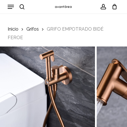
Skip
Menu
to
search
account
Cart
Close
Cart
main
content
Inicio
Grifos
GRIFO EMPOTRADO BIDÉ
FEROE