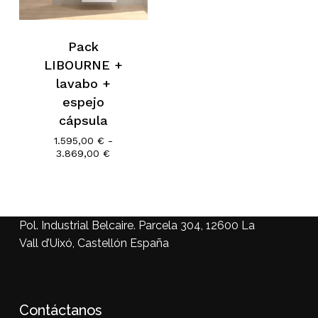
Pack
No hay productos en el
LIBOURNE +
lavabo +
carrito.
espejo
cápsula
Go To Shop
1.595,00
€
-
Rango
3.869,00
€
de
precios:
desde
1.595,00 €
hasta
Pol. Industrial Belcaire. Parcela 304, 12600 La
3.869,00 €
Vall d’Uixó, Castellón España
Contáctanos