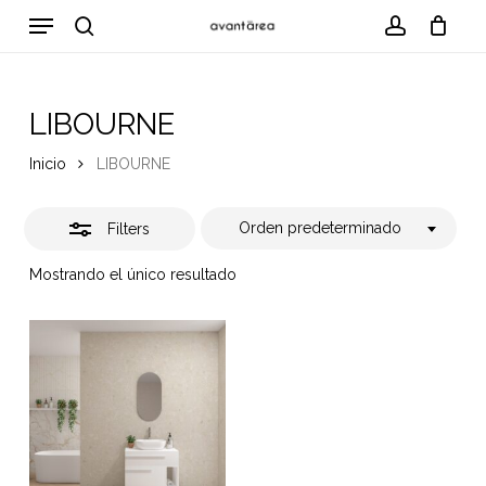
Skip
Menu
to
Close
search
account
Cart
Close
Cart
main
Filters
content
LIBOURNE
Inicio
LIBOURNE
Orden predeterminado
Filters
Mostrando el único resultado