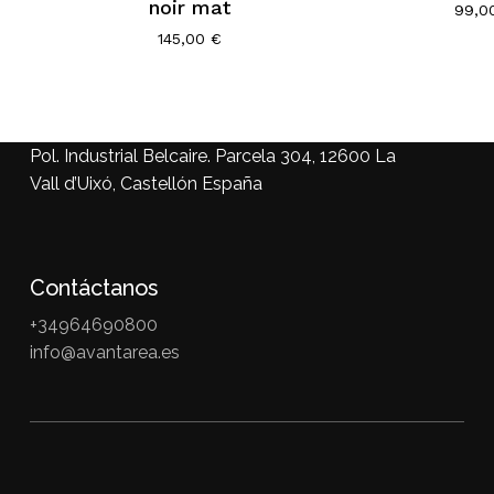
noir mat
99,0
145,00
€
Pol. Industrial Belcaire. Parcela 304, 12600 La
Vall d’Uixó, Castellón España
Contáctanos
+34964690800
info@avantarea.es