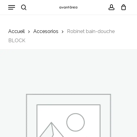
Skip
Menu
to
search
account
Cart
Close
Cart
main
content
Accueil
Accesorios
Robinet bain-douche
BLOCK