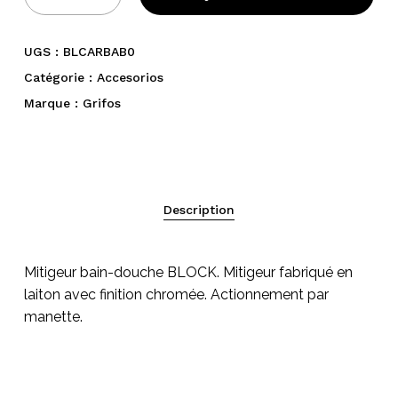
UGS :
BLCARBAB0
Catégorie :
Accesorios
Marque :
Grifos
Description
Votre panier est vide.
Go To Shop
Mitigeur bain-douche BLOCK. Mitigeur fabriqué en
laiton avec finition chromée. Actionnement par
manette.