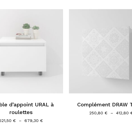
Ce
produit
a
s
plusieurs
le d’appoint URAL à
Complément DRAW 
s.
variations.
roulettes
Les
250,80
€
–
412,80
options
Plage
521,50
€
–
679,30
€
de
peuvent
prix :