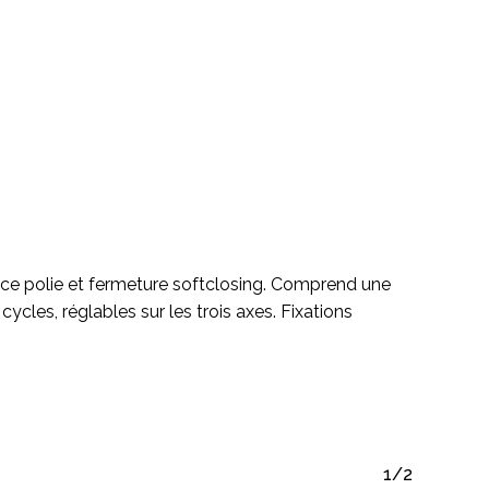
Votre panier est vide.
Go To Shop
ance polie et fermeture softclosing. Comprend une
ycles, réglables sur les trois axes. Fixations
1/2