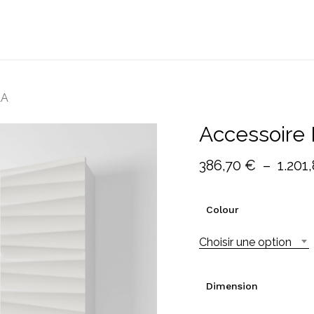
Cart
LA
Accessoire
386,70
€
–
1.201
Colour
Choisir une option
Dimension