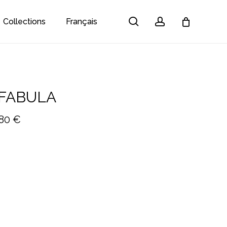
search
account
Collections
Français
Close
Cart
 FABULA
Plage
,80
€
de
prix :
386,70 €
à
1.201,80 €