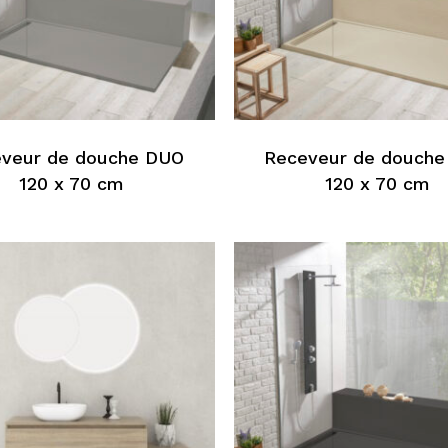
produit
Ce
produit
a
s
plusieurs
veur de douche DUO
Receveur de douch
s.
variations.
120 x 70 cm
120 x 70 cm
Les
options
peuvent
être
choisies
sur
la
page
du
produit