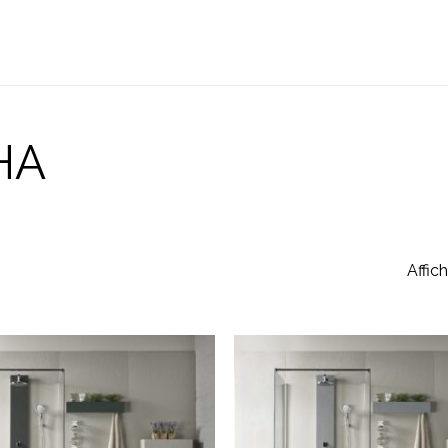
Cart
HA
Affic