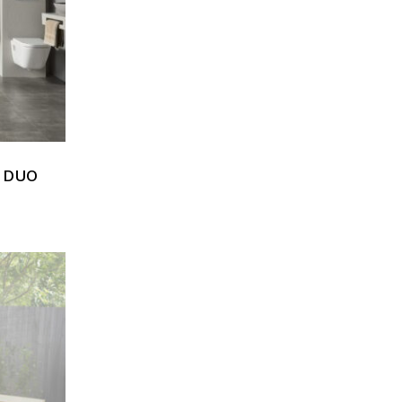
e DUO
Votre panier est vide.
Go To Shop