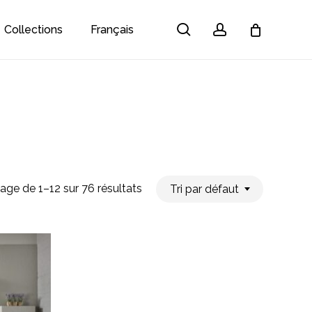
search
account
Collections
Français
Close
Cart
hage de 1–12 sur 76 résultats
Tri par défaut