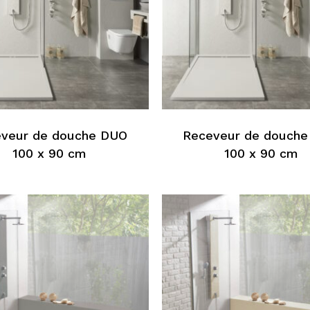
produit
Ce
produit
a
s
plusieurs
veur de douche DUO
Receveur de douch
s.
variations.
100 x 90 cm
100 x 90 cm
Les
options
peuvent
être
choisies
sur
la
page
du