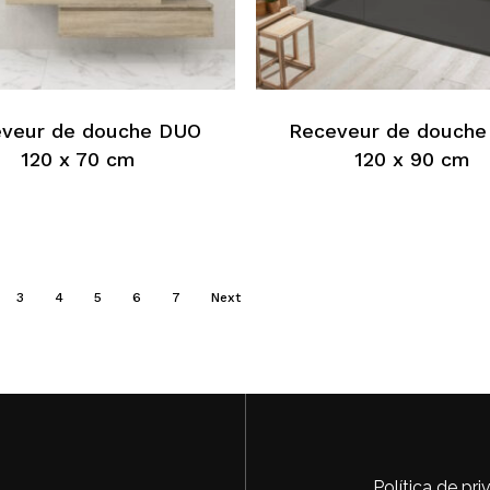
Ce
produit
a
s
plusieurs
veur de douche DUO
Receveur de douch
s.
variations.
120 x 70 cm
120 x 90 cm
Les
options
peuvent
être
choisies
sur
3
4
5
6
7
Next
la
page
du
produit
Política de pr