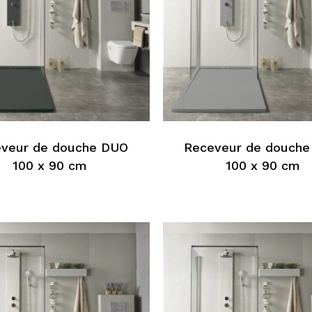
Ce
produit
a
s
plusieurs
veur de douche DUO
Receveur de douch
s.
variations.
100 x 90 cm
100 x 90 cm
Les
options
peuvent
être
choisies
sur
la
page
du